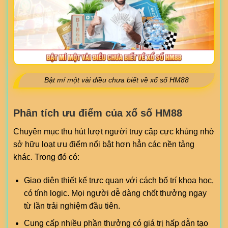
Bật mí một vài điều chưa biết về xổ số HM88
Phân tích ưu điểm của xổ số HM88
Chuyên mục thu hút lượt người truy cập cực khủng nhờ
sở hữu loạt ưu điểm nổi bật hơn hẳn các nền tảng
khác. Trong đó có:
Giao diện thiết kế trực quan với cách bố trí khoa học,
có tính logic. Mọi người dễ dàng chốt thưởng ngay
từ lần trải nghiệm đầu tiên.
Cung cấp nhiều phần thưởng có giá trị hấp dẫn tạo