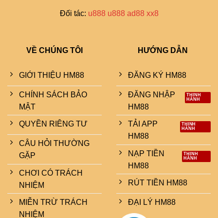
Đối tác:
u888
u888
ad88
xx8
VỀ CHÚNG TÔI
HƯỚNG DẪN
GIỚI THIỆU HM88
ĐĂNG KÝ HM88
CHÍNH SÁCH BẢO
ĐĂNG NHẬP
MẬT
HM88
QUYỀN RIÊNG TƯ
TẢI APP
HM88
CÂU HỎI THƯỜNG
NẠP TIỀN
GẶP
HM88
CHƠI CÓ TRÁCH
RÚT TIỀN HM88
NHIỆM
MIỄN TRỪ TRÁCH
ĐẠI LÝ HM88
NHIỆM