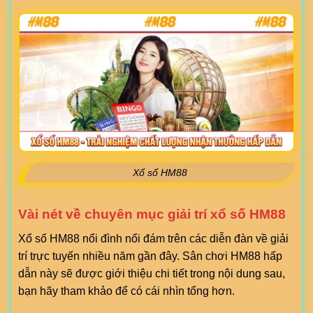
Xổ số HM88
Vài nét về chuyên mục giải trí xổ số HM88
Xổ số HM88 nổi đình nổi đám trên các diễn đàn về giải
trí trực tuyến nhiều năm gần đây. Sân chơi HM88 hấp
dẫn này sẽ được giới thiệu chi tiết trong nội dung sau,
bạn hãy tham khảo để có cái nhìn tổng hơn.