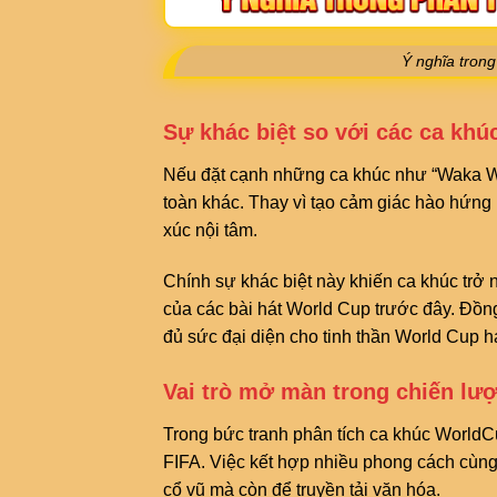
Ý nghĩa tron
Sự khác biệt so với các ca khú
Nếu đặt cạnh những ca khúc như “Waka Wa
toàn khác. Thay vì tạo cảm giác hào hứng 
xúc nội tâm.
Chính sự khác biệt này khiến ca khúc trở n
của các bài hát World Cup trước đây. Đồng 
đủ sức đại diện cho tinh thần World Cup 
Vai trò mở màn trong chiến lư
Trong bức tranh phân tích ca khúc WorldC
FIFA. Việc kết hợp nhiều phong cách cùng
cổ vũ mà còn để truyền tải văn hóa.