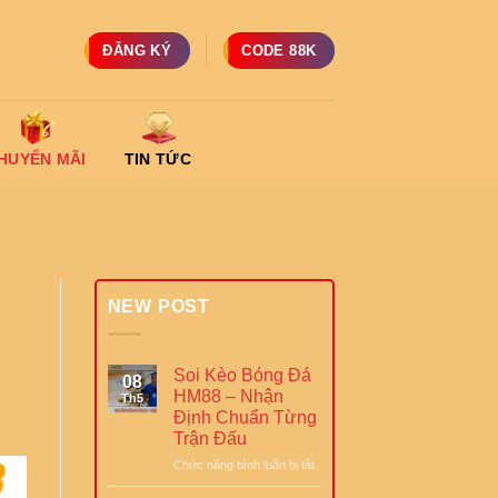
ĐĂNG KÝ
CODE 88K
HUYẾN MÃI
TIN TỨC
NEW POST
Soi Kèo Bóng Đá
08
HM88 – Nhận
Th5
Định Chuẩn Từng
Trận Đấu
ở
Chức năng bình luận bị tắt
Soi