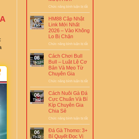
Mới
Nhất
ở
Chức năng bình luận bị tắt
–
Tải
Nhận
FA
1.1.1.1
HM88 Cập Nhật
06
Thưởng
–
Link Mới Nhất
Th5
Dễ
Tăng
2026 – Vào Không
Dàng
Tốc
Lo Bị Chặn
Mạng
c
Gấp
ở
Chức năng bình luận bị tắt
a
Đôi,
HM88
Vào
Cập
Cách Chơi Bull
06
Web
Nhật
Bull – Luật Lệ Cơ
Th12
Mượt
Link
Bản Và Mẹo Từ
Hơn
Mới
Chuyên Gia
Nhất
2026
ở
Chức năng bình luận bị tắt
–
Cách
Vào
Chơi
Cách Nuôi Gà Đá
06
Không
Bull
Cực Chuẩn Và Bí
Th12
Lo
Bull
Kíp Chuyên Gia
Bị
–
Chia Sẻ
Chặn
Luật
Lệ
ở
Chức năng bình luận bị tắt
Cơ
Cách
Bản
Nuôi
Đá Gà Thomo: 3+
06
Và
Gà
Bí Quyết Đọc Vị
Th12
Mẹo
Đá