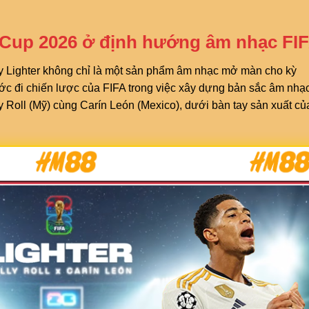
dCup 2026 ở định hướng âm nhạc FI
y Lighter không chỉ là một sản phẩm âm nhạc mở màn cho kỳ
ước đi chiến lược của FIFA trong việc xây dựng bản sắc âm nhạ
ly Roll (Mỹ) cùng Carín León (Mexico), dưới bàn tay sản xuất củ