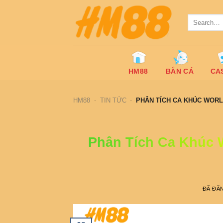
Chuyển
đến
nội
dung
HM88
BẮN CÁ
CA
HM88
-
TIN TỨC
-
PHÂN TÍCH CA KHÚC WORL
Phân Tích Ca Khúc 
ĐÃ ĐĂ