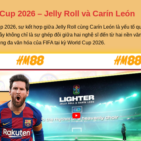
Cup 2026 – Jelly Roll và Carín León
p 2026, sự kết hợp giữa Jelly Roll cùng Carín León là yếu tố q
ây không chỉ là sự ghép đôi giữa hai nghệ sĩ đến từ hai nền vă
ng đa văn hóa của FIFA tại kỳ World Cup 2026.