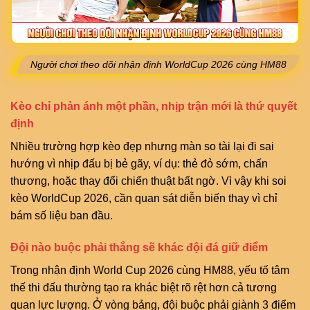
Người chơi theo dõi nhận định WorldCup 2026 cùng HM88
Kèo chỉ phản ánh một phần, nhịp trận mới là thứ quyết
định
Nhiều trường hợp kèo đẹp nhưng màn so tài lại đi sai
hướng vì nhịp đấu bị bẻ gãy, ví dụ: thẻ đỏ sớm, chấn
thương, hoặc thay đổi chiến thuật bất ngờ. Vì vậy khi soi
kèo WorldCup 2026, cần quan sát diễn biến thay vì chỉ
bám số liệu ban đầu.
Đội nào buộc phải thắng sẽ khác đội đá giữ điểm
Trong nhận định World Cup 2026 cùng HM88, yếu tố tâm
thế thi đấu thường tạo ra khác biệt rõ rệt hơn cả tương
quan lực lượng. Ở vòng bảng, đội buộc phải giành 3 điểm