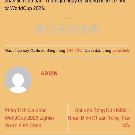
phân tích của bạn. Tham gia ngay để không bỏ lỡ cơ hội
từ WorldCup 2026.
Mục nhập này đã được đăng trong
TIN TỨC
. Đánh dấu trang
permalink
.
ADMIN
Phân Tích Ca Khúc
Soi Kèo Bóng Đá HM88 –
WorldCup 2026 Lighter
Nhận Định Chuẩn Từng Trận
Được FIFA Chọn
Đấu