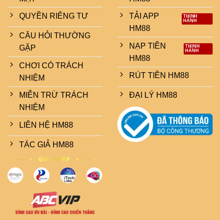
QUYỀN RIÊNG TƯ
TẢI APP
HM88
CÂU HỎI THƯỜNG
NẠP TIỀN
GẶP
HM88
CHƠI CÓ TRÁCH
RÚT TIỀN HM88
NHIỆM
MIỄN TRỪ TRÁCH
ĐẠI LÝ HM88
NHIỆM
LIÊN HỆ HM88
TÁC GIẢ HM88