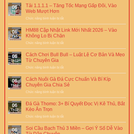
Chuẩn
Nhận
Lighter
Tải 1.1.1.1 – Tăng Tốc Mạng Gấp Đôi, Vào
06
Khuyến
Được
Web Mượt Hơn
Th5
Mãi
FIFA
ở
Chức năng bình luận bị tắt
HM88
Chọn
Tải
Mới
1.1.1.1
Nhất
HM88 Cập Nhật Link Mới Nhất 2026 – Vào
06
–
–
Không Lo Bị Chặn
Th5
Tăng
Nhận
ở
Chức năng bình luận bị tắt
Tốc
Thưởng
HM88
Mạng
Dễ
Cập
Gấp
Cách Chơi Bull Bull – Luật Lệ Cơ Bản Và Mẹo
Dàng
06
Nhật
Đôi,
Từ Chuyên Gia
Th12
Link
Vào
ở
Chức năng bình luận bị tắt
Mới
Web
Cách
Nhất
Mượt
Chơi
2026
Cách Nuôi Gà Đá Cực Chuẩn Và Bí Kíp
Hơn
06
Bull
–
Chuyên Gia Chia Sẻ
Th12
Bull
Vào
ở
Chức năng bình luận bị tắt
–
Không
Cách
Luật
Lo
Nuôi
Lệ
Đá Gà Thomo: 3+ Bí Quyết Đọc Vị Kê Thủ, Bắt
Bị
06
Gà
Cơ
Kèo Ăn Trọn
Chặn
Th12
Đá
Bản
ở
Chức năng bình luận bị tắt
Cực
Và
Đá
Chuẩn
Mẹo
Gà
Và
Soi Cầu Bạch Thủ 3 Miền – Gợi Ý Số Dễ Vào
Từ
06
Thomo:
Bí
Từ Dân Chuyên
Chuyên