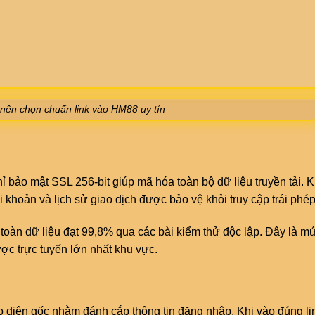
 nên chọn chuẩn link vào HM88 uy tín
ỉ bảo mật SSL 256-bit giúp mã hóa toàn bộ dữ liệu truyền tải. K
tài khoản và lịch sử giao dịch được bảo vệ khỏi truy cập trái phép
 toàn dữ liệu đạt 99,8% qua các bài kiểm thử độc lập. Đây là m
ợc trực tuyến lớn nhất khu vực.
o diện gốc nhằm đánh cắp thông tin đăng nhập. Khi vào đúng li