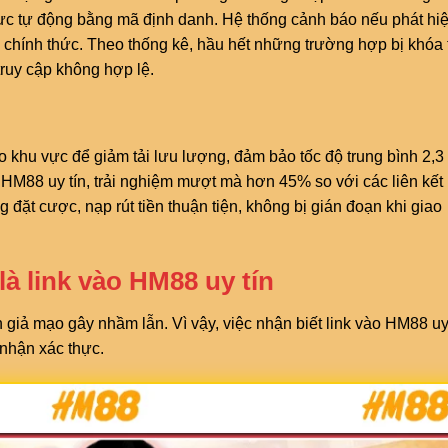
ực tự động bằng mã định danh. Hệ thống cảnh báo nếu phát hi
n chính thức. Theo thống kê, hầu hết những trường hợp bị khóa 
truy cập không hợp lệ.
 khu vực để giảm tải lưu lượng, đảm bảo tốc độ trung bình 2,3
vào HM88 uy tín, trải nghiệm mượt mà hơn 45% so với các liên kết
 đặt cược, nạp rút tiền thuận tiện, không bị gián đoạn khi giao
à link vào HM88 uy tín
giả mạo gây nhầm lẫn. Vì vậy, việc nhận biết link vào HM88 uy
 nhận xác thực.