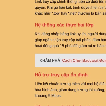
Link truy cập chính thống luôn có đuôi tên 
quyền. Khi gõ liên kết, trình duyệt hiển t
khác như “.top” hay “.net” thường là bản
Hệ thống xác thực hai lớp
Khi đăng nhập bằng link uy tín, người dù
giúp ngăn chặn truy cập trái phép, đảm bả
hoạt động quá 15 phút để giảm rủi ro bảo 
KHÁM PHÁ
Cách Chơi Baccarat Đú
Hỗ trợ truy cập ổn định
Liên kết chuẩn tương thích với mọi hệ đi
hóa hình ảnh, giảm dung lượng tải xuống, 
khoảng 5 Mbps.