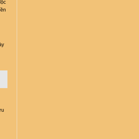
độc
iền
ày
ưu