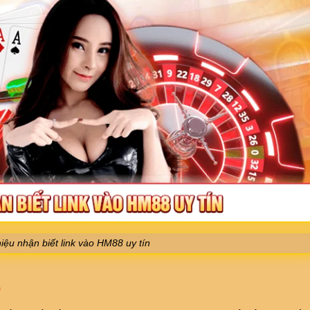
iệu nhận biết link vào HM88 uy tín
p