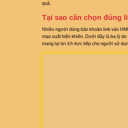
quả.
Tại sao cần chọn đúng l
Nhiều người dùng băn khoăn link vào HM88 u
mạo xuất hiện khiến. Dưới đây là ba lý do 
mang lại lợi ích trực tiếp cho người sử dụ