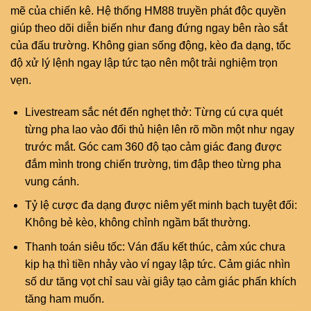
mẽ của chiến kê. Hệ thống HM88 truyền phát độc quyền
giúp theo dõi diễn biến như đang đứng ngay bên rào sắt
của đấu trường. Không gian sống động, kèo đa dạng, tốc
độ xử lý lệnh ngay lập tức tạo nên một trải nghiệm trọn
vẹn.
Livestream sắc nét đến nghẹt thở: Từng cú cựa quét
từng pha lao vào đối thủ hiện lên rõ mồn một như ngay
trước mắt. Góc cam 360 độ tạo cảm giác đang được
đắm mình trong chiến trường, tim đập theo từng pha
vung cánh.
Tỷ lệ cược đa dạng được niêm yết minh bạch tuyệt đối:
Không bẻ kèo, không chỉnh ngầm bất thường.
Thanh toán siêu tốc: Ván đấu kết thúc, cảm xúc chưa
kịp hạ thì tiền nhảy vào ví ngay lập tức. Cảm giác nhìn
số dư tăng vọt chỉ sau vài giây tạo cảm giác phấn khích
tăng ham muốn.