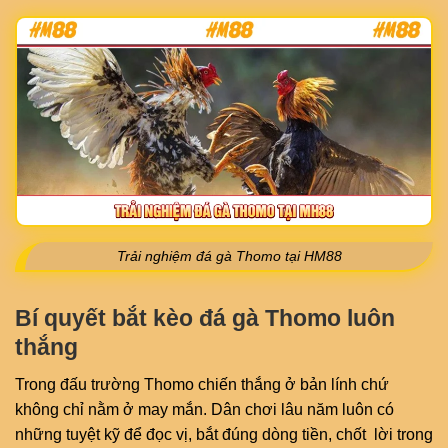
Trải nghiệm đá gà Thomo tại HM88
Bí quyết bắt kèo đá gà Thomo luôn
thắng
Trong đấu trường Thomo chiến thắng ở bản lính chứ
không chỉ nằm ở may mắn. Dân chơi lâu năm luôn có
những tuyệt kỹ để đọc vị, bắt đúng dòng tiền, chốt lời trong