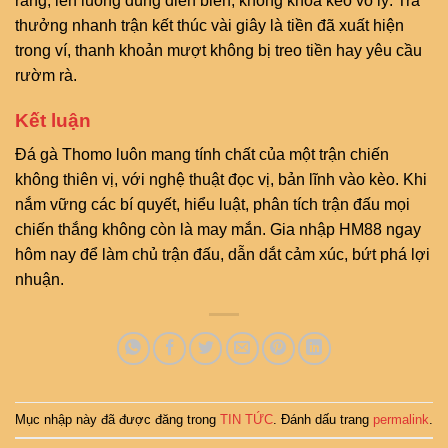
ràng, lên luống đúng diễn biến, không khóa kèo vô lý. Trả
thưởng nhanh trận kết thúc vài giây là tiền đã xuất hiện
trong ví, thanh khoản mượt không bị treo tiền hay yêu cầu
rườm rà.
Kết luận
Đá gà Thomo luôn mang tính chất của một trận chiến
không thiên vị, với nghệ thuật đọc vị, bản lĩnh vào kèo. Khi
nắm vững các bí quyết, hiểu luật, phân tích trận đấu mọi
chiến thắng không còn là may mắn. Gia nhập HM88 ngay
hôm nay để làm chủ trận đấu, dẫn dắt cảm xúc, bứt phá lợi
nhuận.
Mục nhập này đã được đăng trong
TIN TỨC
. Đánh dấu trang
permalink
.