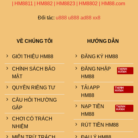
| HM8811 | HM882 | HM8823 | HM8802 | HM88.com
Đối tác:
u888
u888
ad88
xx8
VỀ CHÚNG TÔI
HƯỚNG DẪN
GIỚI THIỆU HM88
ĐĂNG KÝ HM88
CHÍNH SÁCH BẢO
ĐĂNG NHẬP
MẬT
HM88
QUYỀN RIÊNG TƯ
TẢI APP
HM88
CÂU HỎI THƯỜNG
NẠP TIỀN
GẶP
HM88
CHƠI CÓ TRÁCH
RÚT TIỀN HM88
NHIỆM
MIỄN TRỪ TRÁCH
ĐẠI LÝ HM88