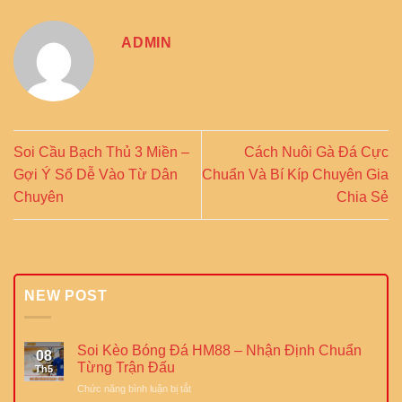
ADMIN
Soi Cầu Bạch Thủ 3 Miền –
Cách Nuôi Gà Đá Cực
Gợi Ý Số Dễ Vào Từ Dân
Chuẩn Và Bí Kíp Chuyên Gia
Chuyên
Chia Sẻ
NEW POST
Soi Kèo Bóng Đá HM88 – Nhận Định Chuẩn
08
Từng Trận Đấu
Th5
ở
Chức năng bình luận bị tắt