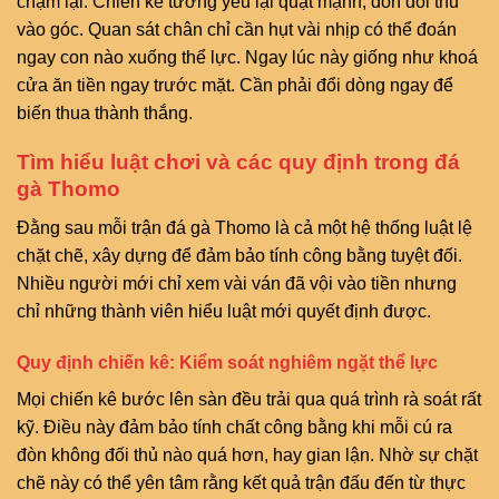
chậm lại. Chiến kê tưởng yếu lại quật mạnh, dồn đối thủ
vào góc. Quan sát chân chỉ cần hụt vài nhịp có thể đoán
ngay con nào xuống thể lực. Ngay lúc này giống như khoá
cửa ăn tiền ngay trước mặt. Cần phải đổi dòng ngay để
biến thua thành thắng.
Tìm hiểu luật chơi và các quy định trong đá
gà Thomo
Đằng sau mỗi trận đá gà Thomo là cả một hệ thống luật lệ
chặt chẽ, xây dựng để đảm bảo tính công bằng tuyệt đối.
Nhiều người mới chỉ xem vài ván đã vội vào tiền nhưng
chỉ những thành viên hiểu luật mới quyết định được.
Quy định chiến kê: Kiểm soát nghiêm ngặt thể lực
Mọi chiến kê bước lên sàn đều trải qua quá trình rà soát rất
kỹ. Điều này đảm bảo tính chất công bằng khi mỗi cú ra
đòn không đối thủ nào quá hơn, hay gian lận. Nhờ sự chặt
chẽ này có thể yên tâm rằng kết quả trận đấu đến từ thực