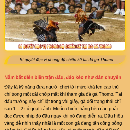
Bí quyết đọc vị phong độ chiến kê tại đá gà Thomo
Nắm bắt diễn biến trận đấu, đảo kèo như dân chuyên
Đây là kỹ năng đưa người chơi tới mức khá lên cao thủ
chỉ trong một cái chớp mắt khi tham gia đá gà Thomo. Tại
đấu trường này chỉ lật trong vài giây, gà đổi trạng thái chỉ
sau 1 – 2 cú quạt cánh. Muốn chiến thắng bền cần phải
đọc được nhịp độ đấu ngay khi nó đang diễn ra. Dấu hiệu
vàng dễ nhìn thấy nhất là một con gà đang tấn công bỗng